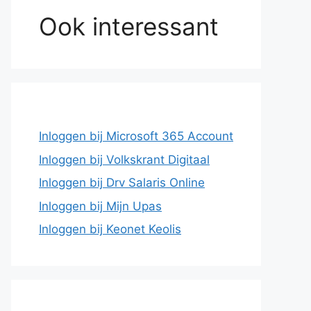
Ook interessant
Inloggen bij Microsoft 365 Account
Inloggen bij Volkskrant Digitaal
Inloggen bij Drv Salaris Online
Inloggen bij Mijn Upas
Inloggen bij Keonet Keolis