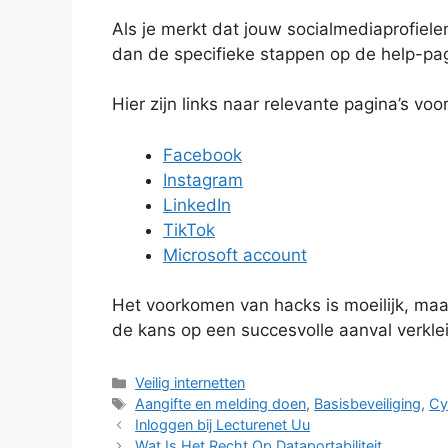
Als je merkt dat jouw socialmediaprofiele
dan de specifieke stappen op de help-pag
Hier zijn links naar relevante pagina’s voo
Facebook
Instagram
LinkedIn
TikTok
Microsoft account
Het voorkomen van hacks is moeilijk, maa
de kans op een succesvolle aanval verkleinen
Categorieën
Veilig internetten
Tags
Aangifte en melding doen
,
Basisbeveiliging
,
Cy
Inloggen bij Lecturenet Uu
Wat Is Het Recht Op Dataportabiliteit