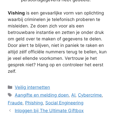
Vishing
is een gevaarlijke vorm van oplichting
waarbij criminelen je telefonisch proberen te
misleiden. Ze doen zich voor als een
betrouwbare instantie en zetten je onder druk
om geld over te maken of gegevens te delen.
Door alert te blijven, niet in paniek te raken en
altijd zélf officiële nummers terug te bellen, kun
je veel ellende voorkomen. Vertrouw je het
gesprek niet? Hang op en controleer het eerst
zelf.
Categorieën
Veilig internetten
Tags
Aangifte en melding doen
,
AI
,
Cybercrime
,
Fraude
,
Phishing
,
Social Engineering
Inloggen bij The Ultimate Giftbox