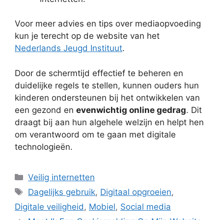
Voor meer advies en tips over mediaopvoeding
kun je terecht op de website van het
Nederlands Jeugd Instituut
.
Door de schermtijd effectief te beheren en
duidelijke regels te stellen, kunnen ouders hun
kinderen ondersteunen bij het ontwikkelen van
een gezond en
evenwichtig online gedrag
. Dit
draagt bij aan hun algehele welzijn en helpt hen
om verantwoord om te gaan met digitale
technologieën.
Categorieën
Veilig internetten
Tags
Dagelijks gebruik
,
Digitaal opgroeien
,
Digitale veiligheid
,
Mobiel
,
Social media