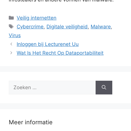
Categorieën
Veilig internetten
Tags
Cybercrime
,
Digitale veiligheid
,
Malware
,
Virus
Inloggen bij Lecturenet Uu
Wat Is Het Recht Op Dataportabiliteit
Zoek
naar:
Meer informatie