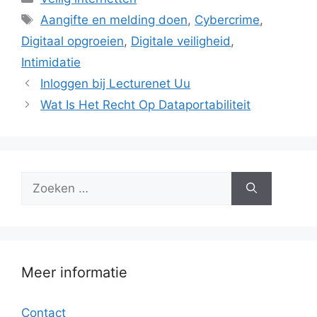
Tags
Aangifte en melding doen
,
Cybercrime
,
Digitaal opgroeien
,
Digitale veiligheid
,
Intimidatie
Inloggen bij Lecturenet Uu
Wat Is Het Recht Op Dataportabiliteit
Zoek
naar:
Meer informatie
Contact