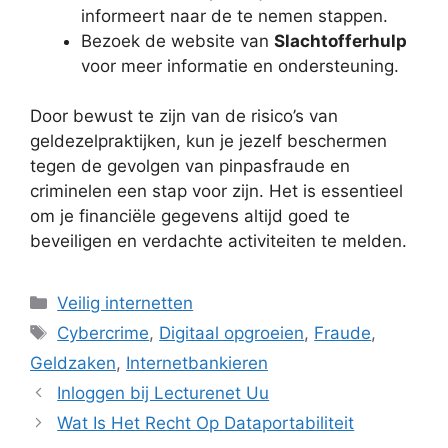
informeert naar de te nemen stappen.
Bezoek de website van
Slachtofferhulp
voor meer informatie en ondersteuning.
Door bewust te zijn van de risico’s van
geldezelpraktijken, kun je jezelf beschermen
tegen de gevolgen van pinpasfraude en
criminelen een stap voor zijn. Het is essentieel
om je financiële gegevens altijd goed te
beveiligen en verdachte activiteiten te melden.
Categorieën
Veilig internetten
Tags
Cybercrime
,
Digitaal opgroeien
,
Fraude
,
Geldzaken
,
Internetbankieren
Inloggen bij Lecturenet Uu
Wat Is Het Recht Op Dataportabiliteit