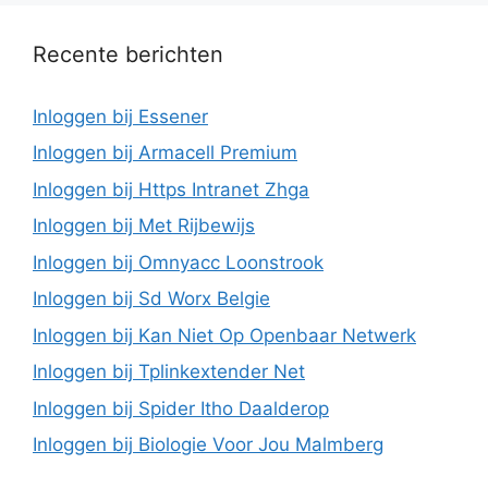
Recente berichten
Inloggen bij Essener
Inloggen bij Armacell Premium
Inloggen bij Https Intranet Zhga
Inloggen bij Met Rijbewijs
Inloggen bij Omnyacc Loonstrook
Inloggen bij Sd Worx Belgie
Inloggen bij Kan Niet Op Openbaar Netwerk
Inloggen bij Tplinkextender Net
Inloggen bij Spider Itho Daalderop
Inloggen bij Biologie Voor Jou Malmberg