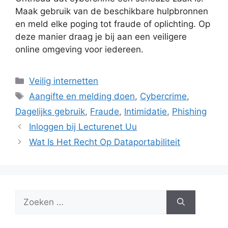
Maak gebruik van de beschikbare hulpbronnen
en meld elke poging tot fraude of oplichting. Op
deze manier draag je bij aan een veiligere
online omgeving voor iedereen.
Categorieën
Veilig internetten
Tags
Aangifte en melding doen
,
Cybercrime
,
Dagelijks gebruik
,
Fraude
,
Intimidatie
,
Phishing
Inloggen bij Lecturenet Uu
Wat Is Het Recht Op Dataportabiliteit
Zoek
naar: