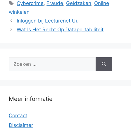
Tags
Cybercrime
,
Fraude
,
Geldzaken
,
Online
winkelen
Inloggen bij Lecturenet Uu
Wat Is Het Recht Op Dataportabiliteit
Zoek
naar:
Meer informatie
Contact
Disclaimer