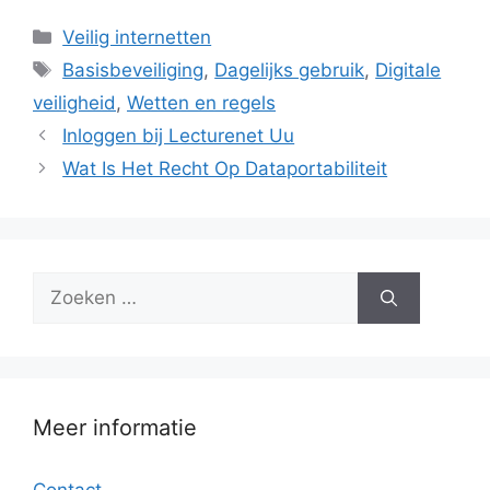
Categorieën
Veilig internetten
Tags
Basisbeveiliging
,
Dagelijks gebruik
,
Digitale
veiligheid
,
Wetten en regels
Inloggen bij Lecturenet Uu
Wat Is Het Recht Op Dataportabiliteit
Zoek
naar:
Meer informatie