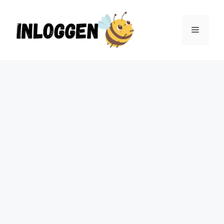
Ga
naar
Menu
de
inhoud