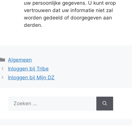
uw persoonlijke gegevens. U kunt erop
vertrouwen dat uw informatie niet zal
worden gedeeld of doorgegeven aan
derden.
Categorieën
Algemeen
Inloggen bij Tribe
Inloggen bij Mijn DZ
Zoek
naar: