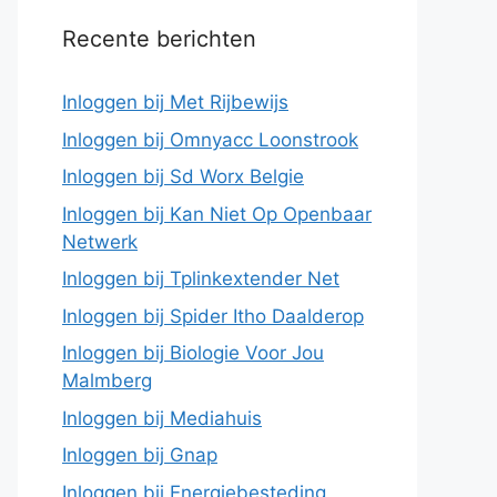
Recente berichten
Inloggen bij Met Rijbewijs
Inloggen bij Omnyacc Loonstrook
Inloggen bij Sd Worx Belgie
Inloggen bij Kan Niet Op Openbaar
Netwerk
Inloggen bij Tplinkextender Net
Inloggen bij Spider Itho Daalderop
Inloggen bij Biologie Voor Jou
Malmberg
Inloggen bij Mediahuis
Inloggen bij Gnap
Inloggen bij Energiebesteding