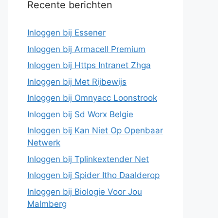
Recente berichten
Inloggen bij Essener
Inloggen bij Armacell Premium
Inloggen bij Https Intranet Zhga
Inloggen bij Met Rijbewijs
Inloggen bij Omnyacc Loonstrook
Inloggen bij Sd Worx Belgie
Inloggen bij Kan Niet Op Openbaar
Netwerk
Inloggen bij Tplinkextender Net
Inloggen bij Spider Itho Daalderop
Inloggen bij Biologie Voor Jou
Malmberg