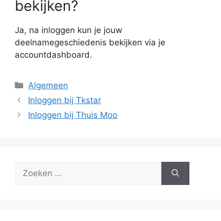
bekijken?
Ja, na inloggen kun je jouw
deelnamegeschiedenis bekijken via je
accountdashboard.
Categorieën
Algemeen
Inloggen bij Tkstar
Inloggen bij Thuis Moo
Zoek
naar: