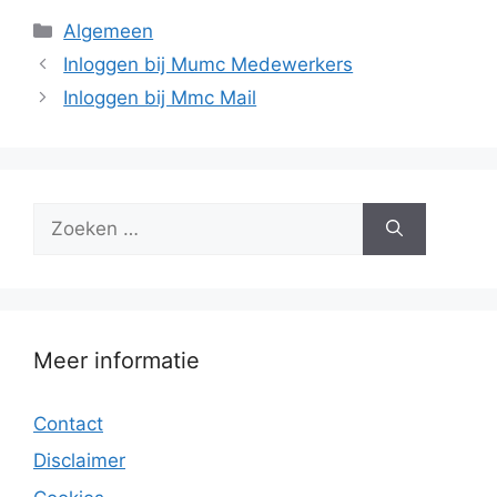
Categorieën
Algemeen
Inloggen bij Mumc Medewerkers
Inloggen bij Mmc Mail
Zoek
naar:
Meer informatie
Contact
Disclaimer