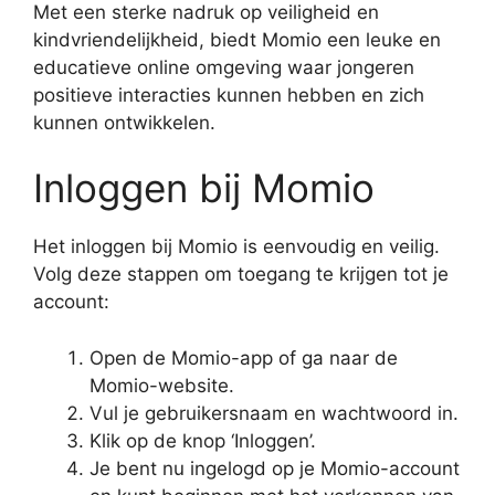
Met een sterke nadruk op veiligheid en
kindvriendelijkheid, biedt Momio een leuke en
educatieve online omgeving waar jongeren
positieve interacties kunnen hebben en zich
kunnen ontwikkelen.
Inloggen bij Momio
Het inloggen bij Momio is eenvoudig en veilig.
Volg deze stappen om toegang te krijgen tot je
account:
Open de Momio-app of ga naar de
Momio-website.
Vul je gebruikersnaam en wachtwoord in.
Klik op de knop ‘Inloggen’.
Je bent nu ingelogd op je Momio-account