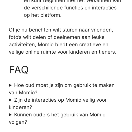
en kunt beginnen met het verkennen van
de verschillende functies en interacties
op het platform.
Of je nu berichten wilt sturen naar vrienden,
foto’s wilt delen of deelnemen aan leuke
activiteiten, Momio biedt een creatieve en
veilige online ruimte voor kinderen en tieners.
FAQ
Hoe oud moet je zijn om gebruik te maken
van Momio?
Zijn de interacties op Momio veilig voor
kinderen?
Kunnen ouders het gebruik van Momio
volgen?