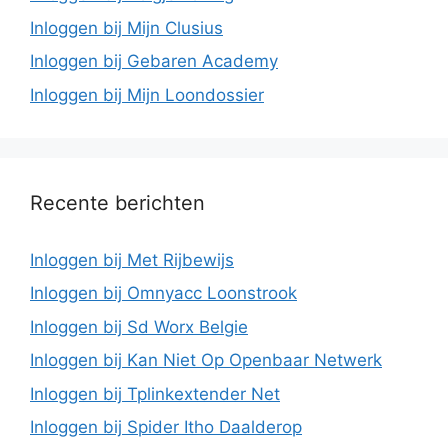
Inloggen bij Mijn Clusius
Inloggen bij Gebaren Academy
Inloggen bij Mijn Loondossier
Recente berichten
Inloggen bij Met Rijbewijs
Inloggen bij Omnyacc Loonstrook
Inloggen bij Sd Worx Belgie
Inloggen bij Kan Niet Op Openbaar Netwerk
Inloggen bij Tplinkextender Net
Inloggen bij Spider Itho Daalderop