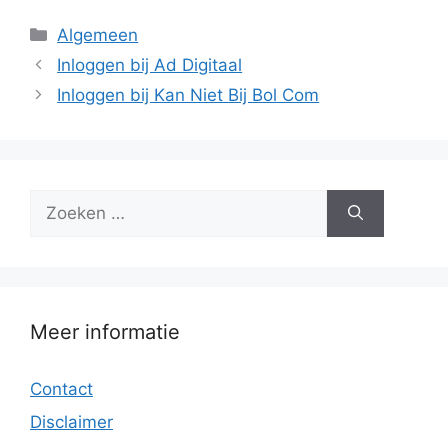
Categorieën
Algemeen
Inloggen bij Ad Digitaal
Inloggen bij Kan Niet Bij Bol Com
Zoek
naar:
Meer informatie
Contact
Disclaimer