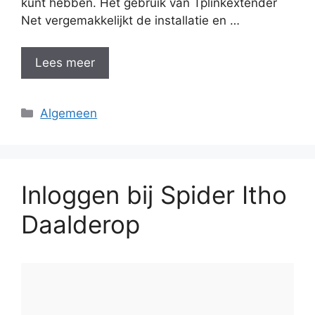
kunt hebben. Het gebruik van Tplinkextender
Net vergemakkelijkt de installatie en …
Lees meer
Categorieën
Algemeen
Inloggen bij Spider Itho
Daalderop