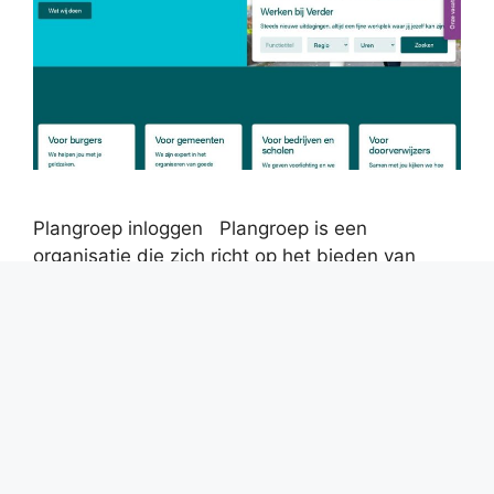
Plangroep inloggen Plangroep is een
organisatie die zich richt op het bieden van
ondersteuning en begeleiding in verschillende
levensaspecten. Of het nu gaat om persoonlijke
ontwikkeling, carrièreplanning of het opbouwen
van sociale netwerken, Plangroep is er om jou
te helpen je doelen te bereiken. Met een team
van ervaren professionals biedt Plangroep
trainingen, workshops …