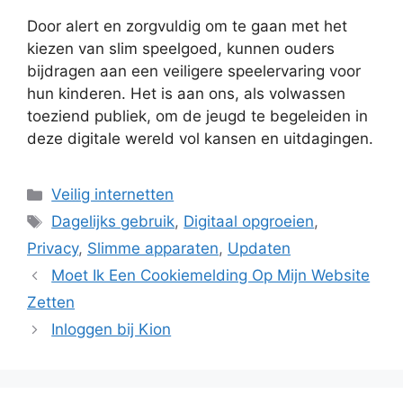
Door alert en zorgvuldig om te gaan met het
kiezen van slim speelgoed, kunnen ouders
bijdragen aan een veiligere speelervaring voor
hun kinderen. Het is aan ons, als volwassen
toeziend publiek, om de jeugd te begeleiden in
deze digitale wereld vol kansen en uitdagingen.
Categorieën
Veilig internetten
Tags
Dagelijks gebruik
,
Digitaal opgroeien
,
Privacy
,
Slimme apparaten
,
Updaten
Moet Ik Een Cookiemelding Op Mijn Website
Zetten
Inloggen bij Kion