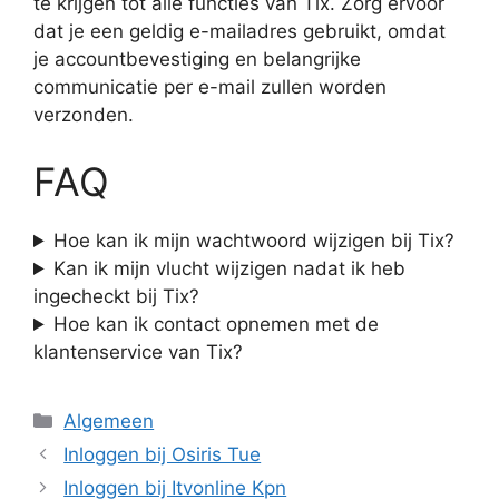
te krijgen tot alle functies van Tix. Zorg ervoor
dat je een geldig e-mailadres gebruikt, omdat
je accountbevestiging en belangrijke
communicatie per e-mail zullen worden
verzonden.
FAQ
Hoe kan ik mijn wachtwoord wijzigen bij Tix?
Kan ik mijn vlucht wijzigen nadat ik heb
ingecheckt bij Tix?
Hoe kan ik contact opnemen met de
klantenservice van Tix?
Categorieën
Algemeen
Inloggen bij Osiris Tue
Inloggen bij Itvonline Kpn