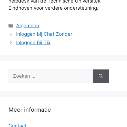
helpdesk van de Technische Universiteit
Eindhoven voor verdere ondersteuning.
Categorieën
Algemeen
Inloggen bij Chat Zonder
Inloggen bij Tix
Zoek
naar:
Meer informatie
Contact