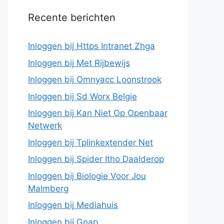
Recente berichten
Inloggen bij Https Intranet Zhga
Inloggen bij Met Rijbewijs
Inloggen bij Omnyacc Loonstrook
Inloggen bij Sd Worx Belgie
Inloggen bij Kan Niet Op Openbaar
Netwerk
Inloggen bij Tplinkextender Net
Inloggen bij Spider Itho Daalderop
Inloggen bij Biologie Voor Jou
Malmberg
Inloggen bij Mediahuis
Inloggen bij Gnap