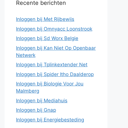
Recente berichten
Inloggen bij Met Rijbewijs
Inloggen bij Omnyacc Loonstrook
Inloggen bij Sd Worx Belgie
Inloggen bij Kan Niet Op Openbaar
Netwerk
Inloggen bij Tplinkextender Net
Inloggen bij Spider Itho Daalderop
Inloggen bij Biologie Voor Jou
Malmberg
Inloggen bij Mediahuis
Inloggen bij Gnap
Inloggen bij Energiebesteding