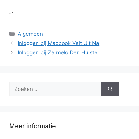
“`
Categorieën
Algemeen
Inloggen bij Macbook Valt Uit Na
Inloggen bij Zermelo Den Hulster
Zoek
naar:
Meer informatie