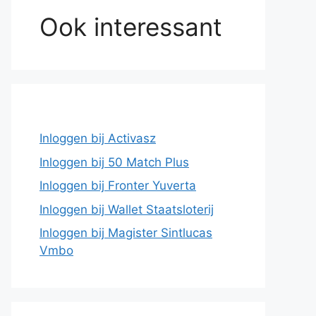
Ook interessant
Inloggen bij Activasz
Inloggen bij 50 Match Plus
Inloggen bij Fronter Yuverta
Inloggen bij Wallet Staatsloterij
Inloggen bij Magister Sintlucas
Vmbo