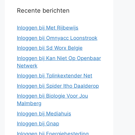
Recente berichten
Inloggen bij Met Rijbewijs
Inloggen bij Omnyacc Loonstrook
Inloggen bij Sd Worx Belgie
Inloggen bij Kan Niet Op Openbaar
Netwerk
Inloggen bij Tplinkextender Net
Inloggen bij Spider Itho Daalderop
Inloggen bij Biologie Voor Jou
Malmberg
Inloggen bij Mediahuis
Inloggen bij Gnap
Inloggen bij Energiebesteding