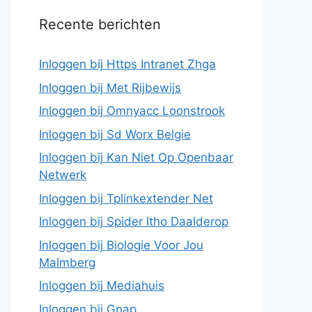
Recente berichten
Inloggen bij Https Intranet Zhga
Inloggen bij Met Rijbewijs
Inloggen bij Omnyacc Loonstrook
Inloggen bij Sd Worx Belgie
Inloggen bij Kan Niet Op Openbaar
Netwerk
Inloggen bij Tplinkextender Net
Inloggen bij Spider Itho Daalderop
Inloggen bij Biologie Voor Jou
Malmberg
Inloggen bij Mediahuis
Inloggen bij Gnap