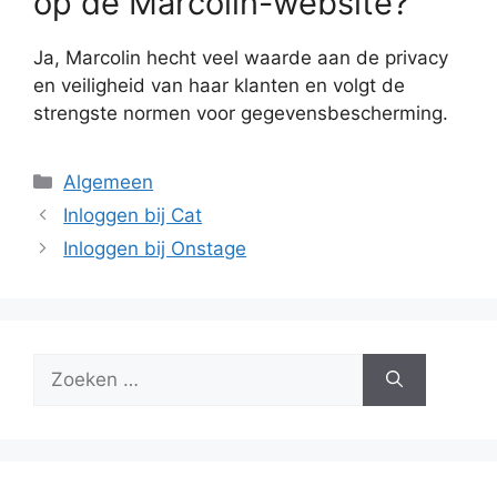
op de Marcolin-website?
Ja, Marcolin hecht veel waarde aan de privacy
en veiligheid van haar klanten en volgt de
strengste normen voor gegevensbescherming.
Categorieën
Algemeen
Inloggen bij Cat
Inloggen bij Onstage
Zoek
naar: