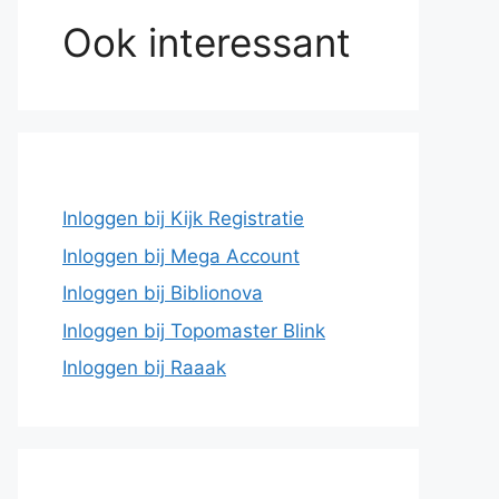
Ook interessant
Inloggen bij Kijk Registratie
Inloggen bij Mega Account
Inloggen bij Biblionova
Inloggen bij Topomaster Blink
Inloggen bij Raaak