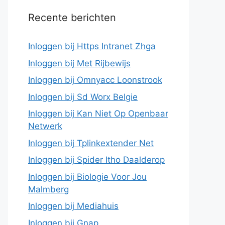
Recente berichten
Inloggen bij Https Intranet Zhga
Inloggen bij Met Rijbewijs
Inloggen bij Omnyacc Loonstrook
Inloggen bij Sd Worx Belgie
Inloggen bij Kan Niet Op Openbaar
Netwerk
Inloggen bij Tplinkextender Net
Inloggen bij Spider Itho Daalderop
Inloggen bij Biologie Voor Jou
Malmberg
Inloggen bij Mediahuis
Inloggen bij Gnap