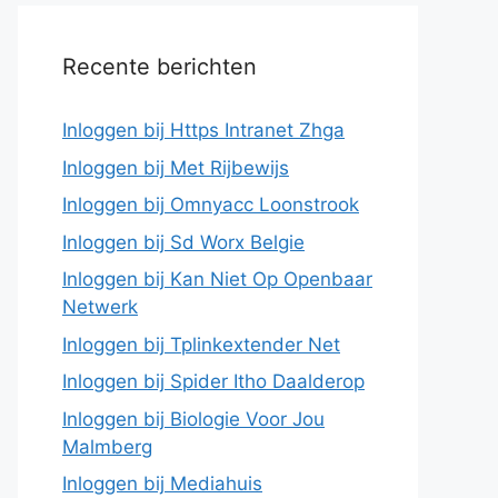
Recente berichten
Inloggen bij Https Intranet Zhga
Inloggen bij Met Rijbewijs
Inloggen bij Omnyacc Loonstrook
Inloggen bij Sd Worx Belgie
Inloggen bij Kan Niet Op Openbaar
Netwerk
Inloggen bij Tplinkextender Net
Inloggen bij Spider Itho Daalderop
Inloggen bij Biologie Voor Jou
Malmberg
Inloggen bij Mediahuis