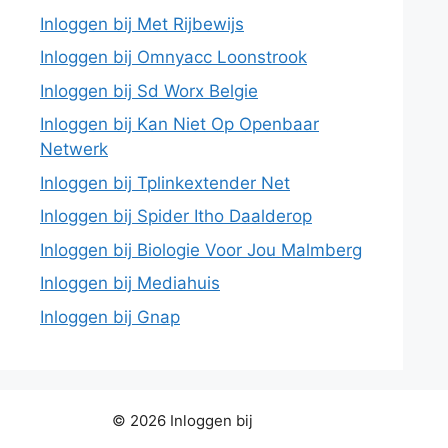
Inloggen bij Met Rijbewijs
Inloggen bij Omnyacc Loonstrook
Inloggen bij Sd Worx Belgie
Inloggen bij Kan Niet Op Openbaar
Netwerk
Inloggen bij Tplinkextender Net
Inloggen bij Spider Itho Daalderop
Inloggen bij Biologie Voor Jou Malmberg
Inloggen bij Mediahuis
Inloggen bij Gnap
© 2026 Inloggen bij