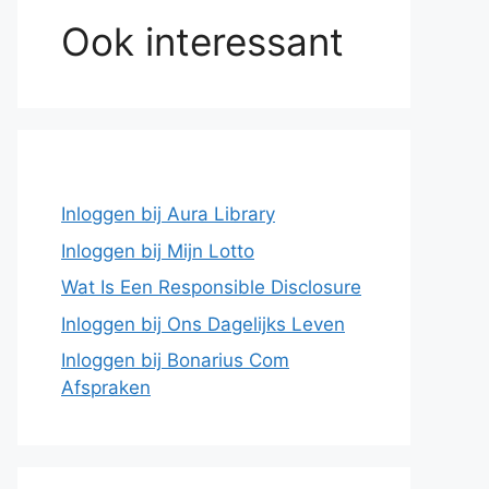
Ook interessant
Inloggen bij Aura Library
Inloggen bij Mijn Lotto
Wat Is Een Responsible Disclosure
Inloggen bij Ons Dagelijks Leven
Inloggen bij Bonarius Com
Afspraken