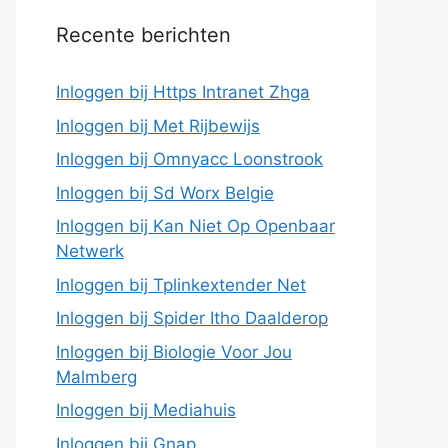
Recente berichten
Inloggen bij Https Intranet Zhga
Inloggen bij Met Rijbewijs
Inloggen bij Omnyacc Loonstrook
Inloggen bij Sd Worx Belgie
Inloggen bij Kan Niet Op Openbaar
Netwerk
Inloggen bij Tplinkextender Net
Inloggen bij Spider Itho Daalderop
Inloggen bij Biologie Voor Jou
Malmberg
Inloggen bij Mediahuis
Inloggen bij Gnap