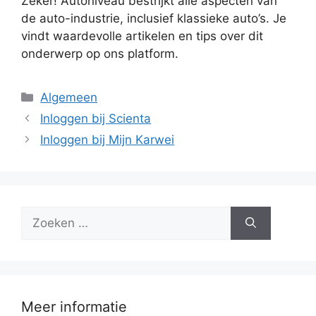
Zeker! Autoniveau bestrijkt alle aspecten van
de auto-industrie, inclusief klassieke auto’s. Je
vindt waardevolle artikelen en tips over dit
onderwerp op ons platform.
Categorieën
Algemeen
Inloggen bij Scienta
Inloggen bij Mijn Karwei
Zoek
naar:
Meer informatie