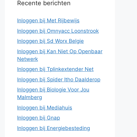
Recente berichten
Inloggen bij Met Rijbewijs
Inloggen bij Omnyacc Loonstrook
Inloggen bij Sd Worx Belgie
Inloggen bij Kan Niet Op Openbaar
Netwerk
Inloggen bij Tplinkextender Net
Inloggen bij Spider Itho Daalderop
Inloggen bij Biologie Voor Jou
Malmberg
Inloggen bij Mediahuis
Inloggen bij Gnap
Inloggen bij Energiebesteding