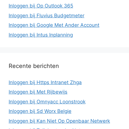
Inloggen bij Op Outlook 365
Inloggen bij Fluvius Budgetmeter
Inloggen bij Google Met Ander Account
Inloggen bij Intus Inplanning
Recente berichten
Inloggen bij Https Intranet Zhga
Inloggen bij Met Rijbewijs
Inloggen bij Omnyacc Loonstrook
Inloggen bij Sd Worx Belgie
Inloggen bij Kan Niet Op Openbaar Netwerk