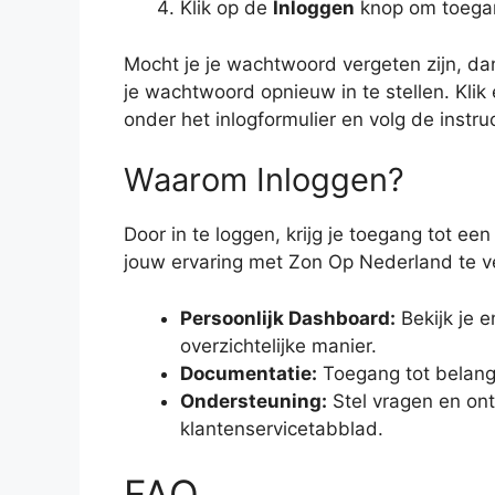
Klik op de
Inloggen
knop om toegang
Mocht je je wachtwoord vergeten zijn, d
je wachtwoord opnieuw in te stellen. Kli
onder het inlogformulier en volg de instr
Waarom Inloggen?
Door in te loggen, krijg je toegang tot ee
jouw ervaring met Zon Op Nederland te v
Persoonlijk Dashboard:
Bekijk je 
overzichtelijke manier.
Documentatie:
Toegang tot belangr
Ondersteuning:
Stel vragen en ont
klantenservicetabblad.
FAQ