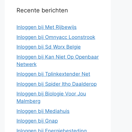
Recente berichten
Inloggen bij Met Rijbewijs
Inloggen bij Omnyacc Loonstrook
Inloggen bij Sd Worx Belgie
Inloggen bij Kan Niet Op Openbaar
Netwerk
Inloggen bij Tplinkextender Net
Inloggen bij Spider Itho Daalderop
Inloggen bij Biologie Voor Jou
Malmberg
Inloggen bij Mediahuis
Inloggen bij Gnap
Inloggen bij Energiebesteding