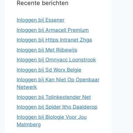
Recente berichten
Inloggen bij Essener
Inloggen bij Armacell Premium
Inloggen bij Https Intranet Zhga
Inloggen bij Met Rijbewijs
Inloggen bij Omnyacc Loonstrook
Inloggen bij Sd Worx Belgie
Inloggen bij Kan Niet Op Openbaar
Netwerk
Inloggen bij Tplinkextender Net
Inloggen bij Spider Itho Daalderop
Inloggen bij Biologie Voor Jou
Malmberg