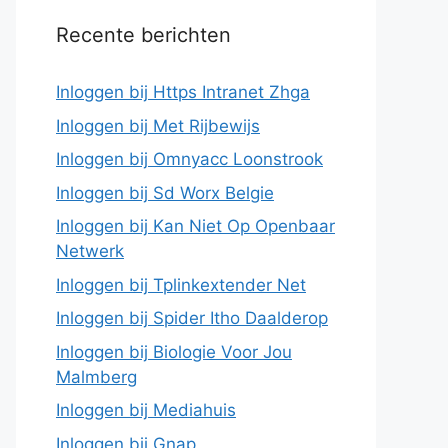
Recente berichten
Inloggen bij Https Intranet Zhga
Inloggen bij Met Rijbewijs
Inloggen bij Omnyacc Loonstrook
Inloggen bij Sd Worx Belgie
Inloggen bij Kan Niet Op Openbaar
Netwerk
Inloggen bij Tplinkextender Net
Inloggen bij Spider Itho Daalderop
Inloggen bij Biologie Voor Jou
Malmberg
Inloggen bij Mediahuis
Inloggen bij Gnap