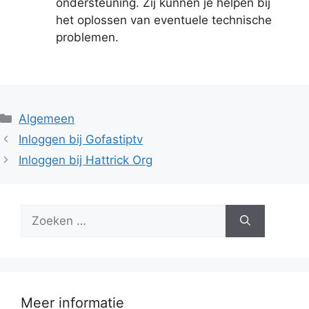
ondersteuning. Zij kunnen je helpen bij
het oplossen van eventuele technische
problemen.
Categorieën
Algemeen
Inloggen bij Gofastiptv
Inloggen bij Hattrick Org
Zoek
naar:
Meer informatie