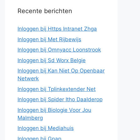
Recente berichten
Inloggen bij Https Intranet Zhga
Inloggen bij Met Rijbewijs
Inloggen bij Omnyacc Loonstrook
Inloggen bij Sd Worx Belgie
Inloggen bij Kan Niet Op Openbaar
Netwerk
Inloggen bij Tplinkextender Net
Inloggen bij Spider Itho Daalderop
Inloggen bij Biologie Voor Jou
Malmberg
Inloggen bij Mediahuis
Inloggen bij Gnap