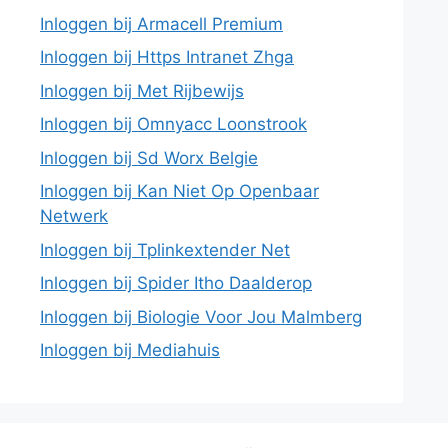
Inloggen bij Armacell Premium
Inloggen bij Https Intranet Zhga
Inloggen bij Met Rijbewijs
Inloggen bij Omnyacc Loonstrook
Inloggen bij Sd Worx Belgie
Inloggen bij Kan Niet Op Openbaar
Netwerk
Inloggen bij Tplinkextender Net
Inloggen bij Spider Itho Daalderop
Inloggen bij Biologie Voor Jou Malmberg
Inloggen bij Mediahuis