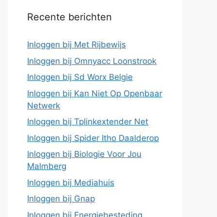
Recente berichten
Inloggen bij Met Rijbewijs
Inloggen bij Omnyacc Loonstrook
Inloggen bij Sd Worx Belgie
Inloggen bij Kan Niet Op Openbaar
Netwerk
Inloggen bij Tplinkextender Net
Inloggen bij Spider Itho Daalderop
Inloggen bij Biologie Voor Jou
Malmberg
Inloggen bij Mediahuis
Inloggen bij Gnap
Inloggen bij Energiebesteding