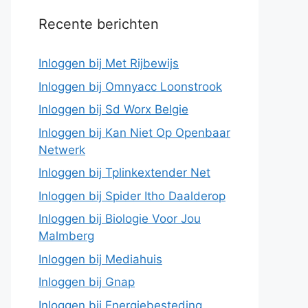
Recente berichten
Inloggen bij Met Rijbewijs
Inloggen bij Omnyacc Loonstrook
Inloggen bij Sd Worx Belgie
Inloggen bij Kan Niet Op Openbaar
Netwerk
Inloggen bij Tplinkextender Net
Inloggen bij Spider Itho Daalderop
Inloggen bij Biologie Voor Jou
Malmberg
Inloggen bij Mediahuis
Inloggen bij Gnap
Inloggen bij Energiebesteding