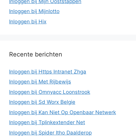
Inloggen bij Mijn Ooststappen
Inloggen bij Mijnlotto
Inloggen bij Hix
Recente berichten
Inloggen bij Https Intranet Zhga
Inloggen bij Met Rijbewijs
Inloggen bij Omnyacc Loonstrook
Inloggen bij Sd Worx Belgie
Inloggen bij Kan Niet Op Openbaar Netwerk
Inloggen bij Tplinkextender Net
Inloggen bij Spider Itho Daalderop