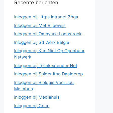
Recente berichten
Inloggen bij Https Intranet Zhga
Inloggen bij Met Rijbewijs
Inloggen bij Omnyacc Loonstrook
Inloggen bij Sd Worx Belgie
Inloggen bij Kan Niet Op Openbaar
Netwerk
Inloggen bij Tplinkextender Net
Inloggen bij Spider Itho Daalderop
Inloggen bij Biologie Voor Jou
Malmberg
Inloggen bij Mediahuis
Inloggen bij Gnap