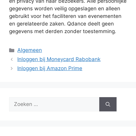
en privacy van haar bezoekers. Alle persoonlijke
gegevens worden veilig opgeslagen en alleen
gebruikt voor het faciliteren van evenementen
en gerelateerde zaken. Qdance deelt geen
gegevens met derden zonder toestemming.
Categorieën
Algemeen
Inloggen bij Moneycard Rabobank
Inloggen bij Amazon Prime
Zoek
naar: