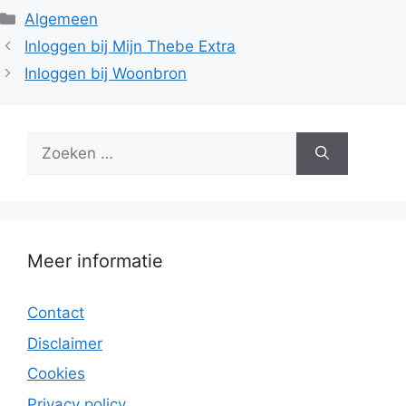
Categorieën
Algemeen
Inloggen bij Mijn Thebe Extra
Inloggen bij Woonbron
Zoek
naar:
Meer informatie
Contact
Disclaimer
Cookies
Privacy policy