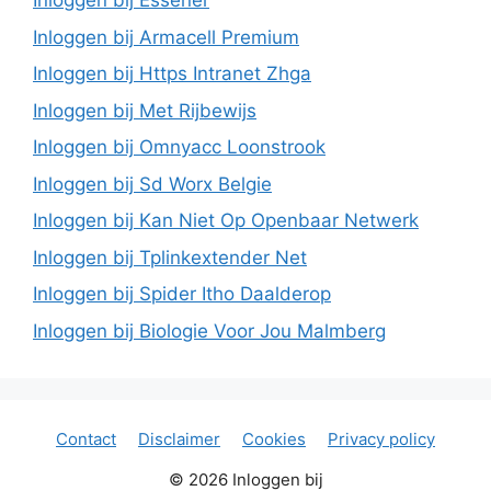
Inloggen bij Essener
Inloggen bij Armacell Premium
Inloggen bij Https Intranet Zhga
Inloggen bij Met Rijbewijs
Inloggen bij Omnyacc Loonstrook
Inloggen bij Sd Worx Belgie
Inloggen bij Kan Niet Op Openbaar Netwerk
Inloggen bij Tplinkextender Net
Inloggen bij Spider Itho Daalderop
Inloggen bij Biologie Voor Jou Malmberg
Contact
Disclaimer
Cookies
Privacy policy
© 2026 Inloggen bij