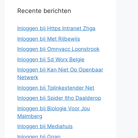
Recente berichten
Inloggen bij Https Intranet Zhga
Inloggen bij Met Rijbewijs
Inloggen bij Omnyacc Loonstrook
Inloggen bij Sd Worx Belgie
Inloggen bij Kan Niet Op Openbaar
Netwerk
Inloggen bij Tplinkextender Net
Inloggen bij Spider Itho Daalderop
Inloggen bij Biologie Voor Jou
Malmberg
Inloggen bij Mediahuis
Inloggen bij Gnap